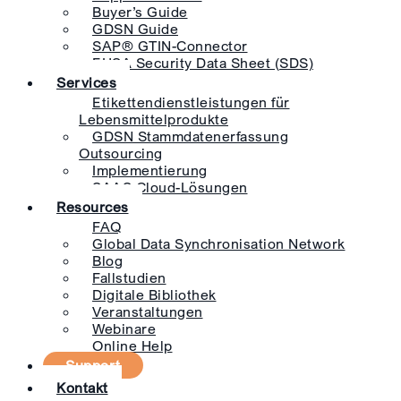
Buyer’s Guide
GDSN Guide
SAP® GTIN-Connector
EHSA Security Data Sheet (SDS)
Services
Etikettendienstleistungen für
Lebensmittelprodukte
GDSN Stammdatenerfassung
Outsourcing
Implementierung
SAAS Cloud-Lösungen
Resources
FAQ
Global Data Synchronisation Network
Blog
Fallstudien
Digitale Bibliothek
Veranstaltungen
Webinare
Online Help
Support
Kontakt