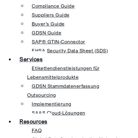
Compliance Guide
Suppliers Guide
Buyer’s Guide
GDSN Guide
SAP® GTIN-Connector
EHSA Security Data Sheet (SDS)
Services
Etikettendienstleistungen für
Lebensmittelprodukte
GDSN Stammdatenerfassung
Outsourcing
Implementierung
SAAS Cloud-Lösungen
Resources
FAQ