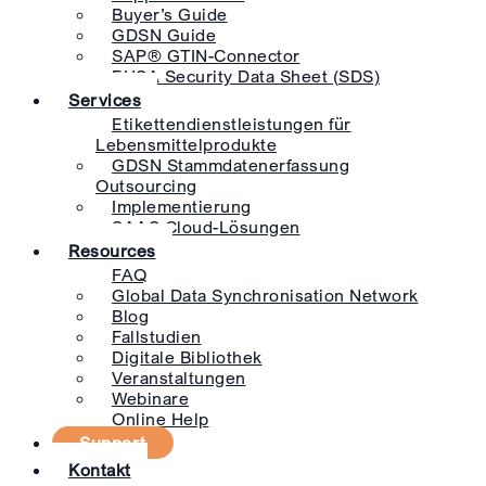
Buyer’s Guide
GDSN Guide
SAP® GTIN-Connector
EHSA Security Data Sheet (SDS)
Services
Etikettendienstleistungen für
Lebensmittelprodukte
GDSN Stammdatenerfassung
Outsourcing
Implementierung
SAAS Cloud-Lösungen
Resources
FAQ
Global Data Synchronisation Network
Blog
Fallstudien
Digitale Bibliothek
Veranstaltungen
Webinare
Online Help
Support
Kontakt